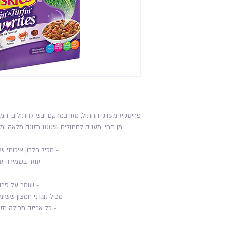
פריסקיז מעדני החתול, מזון במרקם יבש לחתולים, המ
מן החי. מעניק לחתולים 100% תזונה מלאה ומאוזנת בטעם נפלא, לאורך כל שלבי חייהם.
- מכיל חלבון איכותי
- עוזר בשמירה על הרא
- שומר על פרוו
- מכיל נוגדני חמצון ששו
- כל אריזה מכילה מז