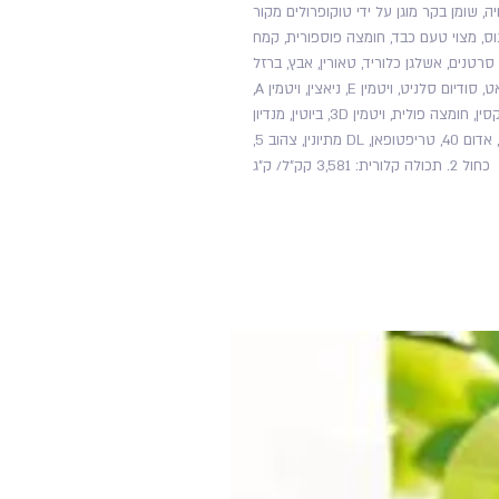
ה, שומן בקר מוגן על ידי טוקופרולים מקור
י אוקיינוס, מצוי טעם כבד, חומצה פוספורית, קמח
סרטנים, אשלגן כלוריד, טאורין, אבץ, ברזל
סולפאט, מנגן סולפאט, נחושת סולפאט, קלציום יודאט, סודיום סלניט, ויטמין E, ניאצין, ויטמין A,
קלציום פנטוטנאט, תיאמין, ריבופלאבין, B12, פירידוקסין, חומצה פולית, ויטמין 3D, ביוטין, מנדיון
סודיום ביסולפיט (ויטמין K1), טעם פילה, מיניון טבעי, אדום 40, טריפטופאן, DL מתיונין, צהוב 5,
כחול 2. תכולה קלורית: 3,581 קק"ל/ ק"ג