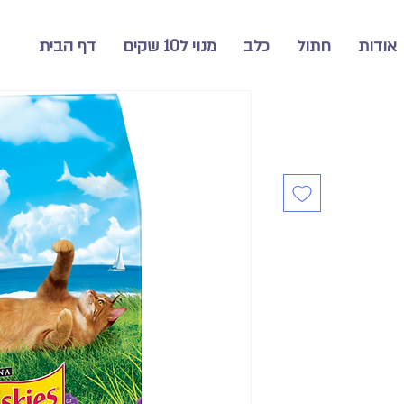
אודות
חתול
כלב
מנוי ל10 שקים
דף הבית