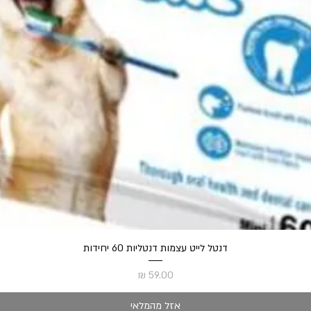
תצוגה מהירה
דנטל לייט עצמות דנטליות 60 יחידות
מחיר
אזל מהמלאי