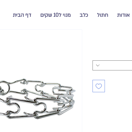
אודות
חתול
כלב
מנוי ל10 שקים
דף הבית