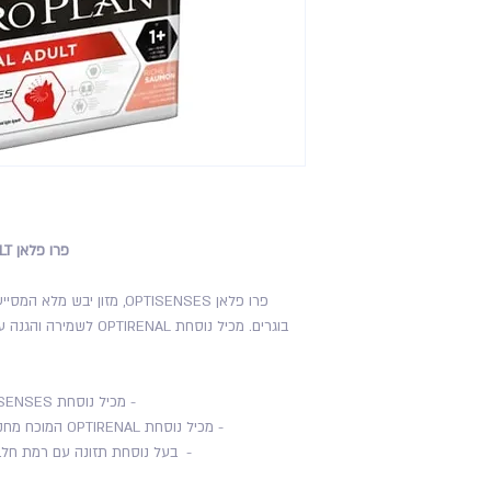
פרו פלאן ORIGINAL ADULT לחתול בוגר בטעם סלמון
פרו פלאן OPTISENSES, מזון 
בוגרים. מכיל נוסחת ENAL
- מכיל נוסחת OPTISENSES המסייע לשיפור התפקוד הקוגניטיבי
- מכיל נוסחת OPTIRENAL המוכח מחקרית לשמירה על בריאות הכליות בחתולים
- בעל נוסחת תזונה עם רמת חלבו