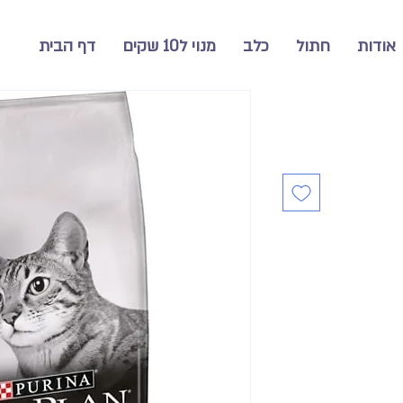
אודות
חתול
כלב
מנוי ל10 שקים
דף הבית