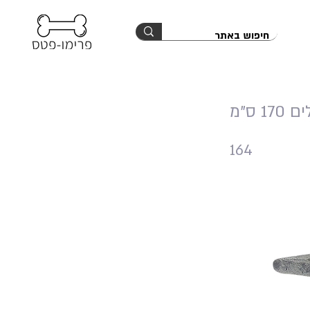
 ס"מ
164