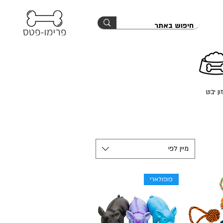
ון יבש
מיין לפי
פופולארי